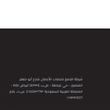
شركة اللامع لخدمات الأعمال شارع أبو جعفر
المنصور - حي غرناطة - ص.ب ١٤٣٣٤ الرياض ١١٧٤١ -
المملكة العربية السعودية ٥٠٤٤٤٣٦٦٣. س.ت. رقم
١٠١٠١١٣٣٤٥٦