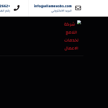
+966504442662
info@allameasbs.com
البريد الالكتروني
رقم اله