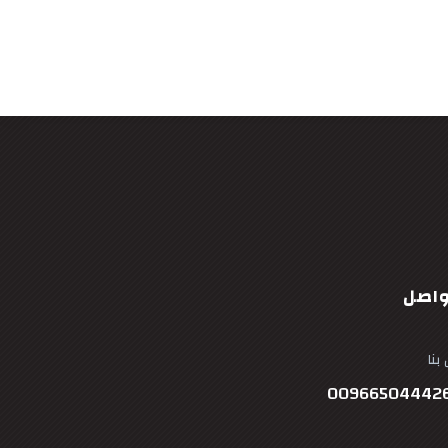
واصل
بنا
00966504442