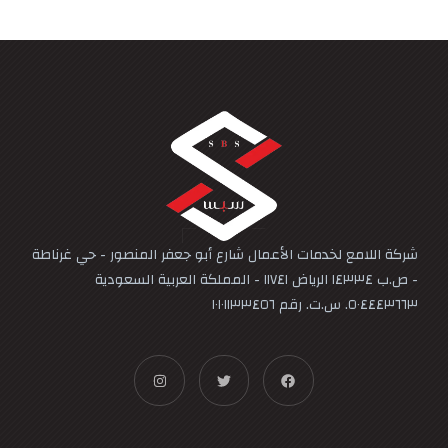
شركة اللامع لخدمات الأعمال شارع أبو جعفر المنصور - حي غرناطة
- ص.ب ١٤٣٣٤ الرياض ١١٧٤١ - المملكة العربية السعودية
٥٠٤٤٤٣٦٦٣. س.ت. رقم ١٠١٠١١٣٣٤٥٦